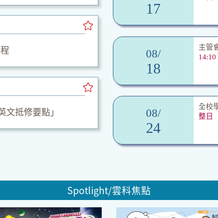
17
主管
流程
08/
14:10
18
全校
學英文抵修要點」
08/
整日
24
Spotlight/雲科焦點