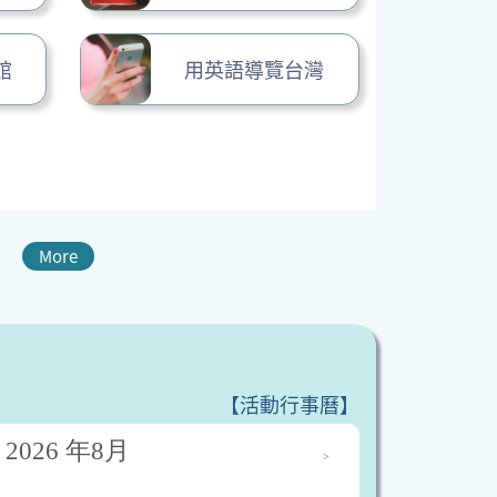
館
用英語導覽台灣
More
【活動行事曆】
2026
年
8月
>