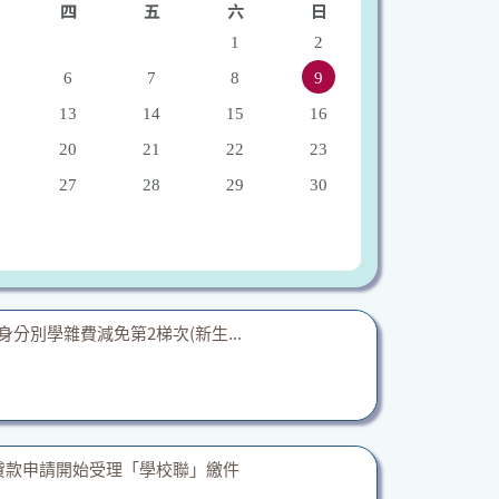
四
五
六
日
1
2
6
7
8
9
13
14
15
16
20
21
22
23
27
28
29
30
-1身分別學雜費減免第2梯次(新生...
貸款申請開始受理「學校聯」繳件