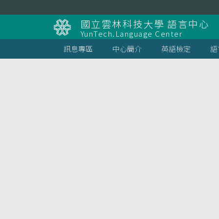
跳
到
國立雲林科技大學 語言中心
主
YunTech.Language Center
要
內
訊息專區
中心簡介
英語檢定
語
容
區
塊