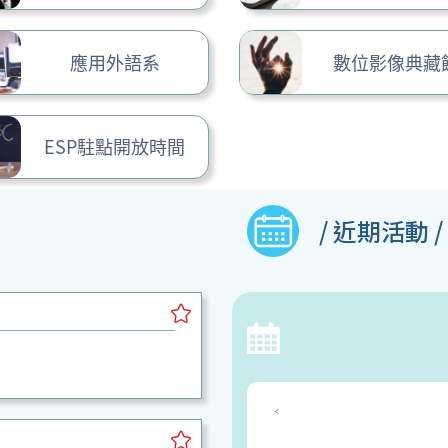
應用外語系
數位影像典藏
ESP駐點開放時間
/ 近期活動 /
<