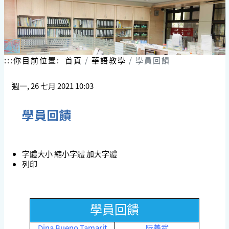
跳
到
主
要
內
容
:::
你目前位置:
首頁
華語教學
學員回饋
區
塊
週一, 26 七月 2021 10:03
學員回饋
字體大小
縮小字體
加大字體
列印
學員回饋
Dina Bueno Tamarit
阮善武