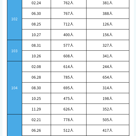
02.24
762人
381人
06.30
767人
388人
102
08.25
712人
126人
10.27
400人
156人
08.31
577人
327人
103
10.26
608人
341人
02.08
614人
244人
06.28
785人
654人
104
08.30
695人
314人
10.25
475人
198人
11.29
626人
352人
02.21
778人
505人
06.26
512人
417人