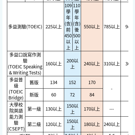
109
110
學
學
年
年
(含)
(含)
多益測驗(TOEIC)
225以上
550以上
785以上
945
前
後
450
500
以
以
上
上
多益口說寫作測
驗
200以
160以上
240以上
310以上
360
(TOEIC Speaking
上
& Writing Tests)
多益普
舊版
134
152
170
級
-
-
(TOEIC
新版
60
72
84
Bridge)
大學校
150以
第一級
130以上
170以上
---
--
院英語
上
能力
測
150以
驗
第二級
120以上
180以上
240以上
--
上
(CSEPT)