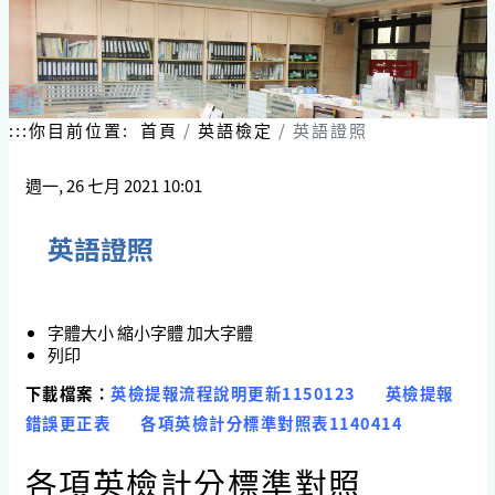
跳
到
主
要
內
容
:::
你目前位置:
首頁
英語檢定
英語證照
區
塊
週一, 26 七月 2021 10:01
英語證照
字體大小
縮小字體
加大字體
列印
下載檔案：
英檢提報流程說明更新1150123
英檢提報
錯誤更正表
各項英檢計分標準對照表1140414
各項英檢計分標準對照