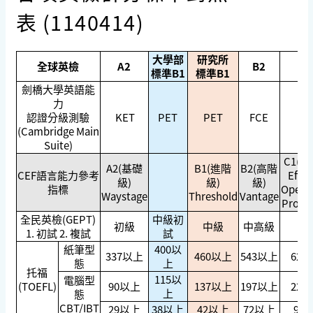
表 (1140414)
大學部
研究所
全球英檢
A2
B2
C
標準B1
標準B1
劍橋大學英語能
力
認證分級測驗
KET
PET
PET
FCE
CA
(Cambridge Main
Suite)
C1(流
A2(基礎
B1(進階
B2(高階
CEF語言能力參考
Effec
級)
級)
級)
指標
Operat
Waystage
Threshold
Vantage
Profic
全民英檢(GEPT)
中級初
初級
中級
中高級
高
1. 初試 2. 複試
試
紙筆型
400以
337以上
460以上
543以上
627
態
上
托福
115以
電腦型
(TOEFL)
90以上
137以上
197以上
220
上
態
CBT/IBT
29以上
38以上
42以上
72以上
95