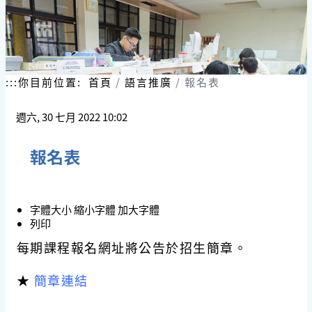
跳
到
主
要
內
容
:::
你目前位置:
首頁
語言推廣
報名表
區
塊
週六, 30 七月 2022 10:02
報名表
字體大小
縮小字體
加大字體
列印
每期課程報名網址將公告於招生簡章。
★
簡章連結