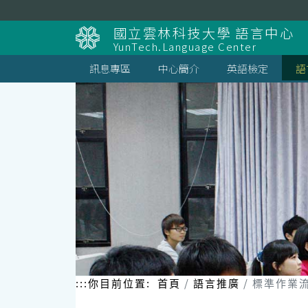
跳
到
國立雲林科技大學 語言中心
主
YunTech.Language Center
要
內
訊息專區
中心簡介
英語檢定
語
容
區
塊
:::
你目前位置:
首頁
語言推廣
標準作業