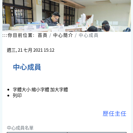
跳
到
主
要
內
容
:::
你目前位置:
首頁
中心簡介
中心成員
區
塊
週三, 21 七月 2021 15:12
中心成員
字體大小
縮小字體
加大字體
列印
歷任主任
中心成員名單