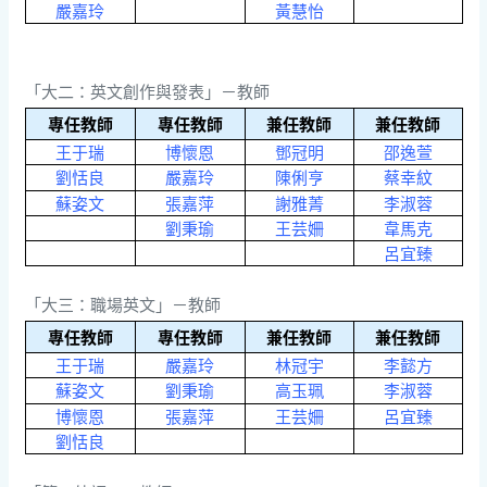
嚴嘉玲
黃慧怡
「大二：英文創作與發表」－教師
專任教師
專任教師
兼任教師
兼任教師
王于瑞
博懷恩
鄧冠明
邵逸萱
劉恬良
嚴嘉玲
陳俐亨
蔡幸紋
蘇姿文
張嘉萍
謝雅菁
李淑蓉
劉秉瑜
王芸姍
韋馬克
呂宜臻
「大三：職場英文」－教師
專任教師
專任教師
兼任教師
兼任教師
王于瑞
嚴嘉玲
林冠宇
李懿方
蘇姿文
劉秉瑜
高玉珮
李淑蓉
博懷恩
張嘉萍
王芸姍
呂宜臻
劉恬良