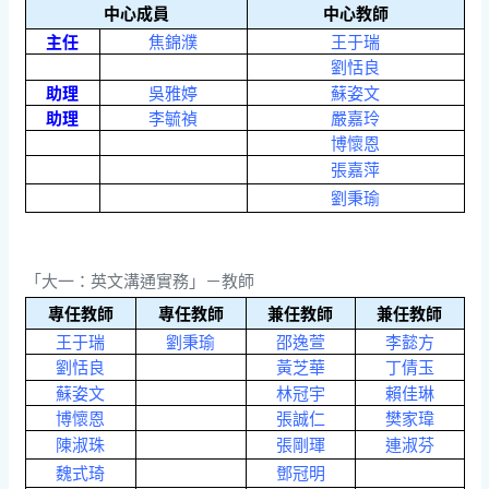
中心成員
中心教師
主任
焦錦濮
王于瑞
劉恬良
助理
吳雅婷
蘇姿文
助理
李毓禎
嚴嘉玲
博懷恩
張嘉萍
劉秉瑜
「大一：英文溝通實務」－教師
專任教師
專任教師
兼任教師
兼任教師
王于瑞
劉秉瑜
邵逸萱
李懿方
劉恬良
黃芝華
丁倩玉
蘇姿文
林冠宇
賴佳琳
博懷恩
張誠仁
樊家瑋
陳淑珠
張剛琿
連淑芬
魏式琦
鄧冠明