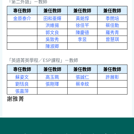
「第二外語」－教師
專任教師
兼任教師
兼任教師
兼任教師
金原泰介
田和亜輝
黃銘惇
季閤培
洪維揚
徐佳芊
蔡佳勳
郭文良
陳慶德
羅秀青
吳致秀
李昱
曾慧琪
陳淑卿
「英語菁英學程／ESP課程」－教師
專任教師
兼任教師
兼任教師
兼任教師
蘇姿文
高玉珮
張誠仁
許展彰
劉恬良
張剛琿
蔡幸紋
張嘉萍
謝雅菁