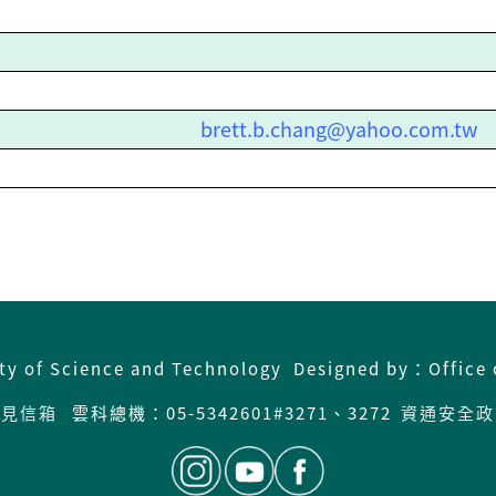
brett.b.chang@yahoo.com.tw
ity of Science and Technology Designed by：Office 
意見信箱
雲科總機：05-5342601#3271、3272
資通安全政