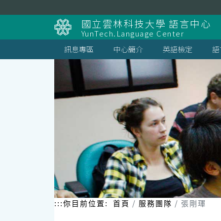
跳
到
國立雲林科技大學 語言中心
主
YunTech.Language Center
要
內
訊息專區
中心簡介
英語檢定
語
容
區
塊
:::
你目前位置:
首頁
服務團隊
張剛琿