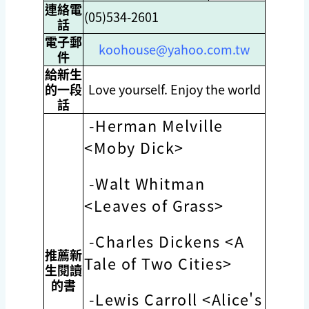
連絡電
(05)534-2601
話
電子郵
koohouse@yahoo.com.tw
件
給新生
的一段
Love yourself. Enjoy the world
話
-Herman Melville
<Moby Dick>
-Walt Whitman
<Leaves of Grass>
-Charles Dickens <A
推薦新
Tale of Two Cities>
生閱讀
的書
-Lewis Carroll <Alice's