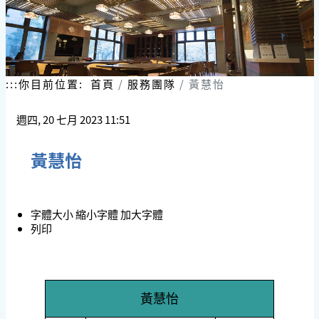
跳
到
主
要
內
容
:::
你目前位置:
首頁
服務團隊
黃慧怡
區
塊
週四, 20 七月 2023 11:51
黃慧怡
字體大小
縮小字體
加大字體
列印
黃慧怡