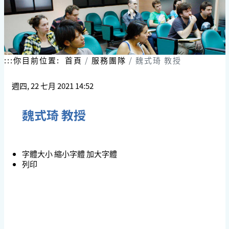
跳
到
主
要
內
容
:::
你目前位置:
首頁
服務團隊
魏式琦 教授
區
塊
週四, 22 七月 2021 14:52
魏式琦 教授
字體大小
縮小字體
加大字體
列印
魏 式 琦