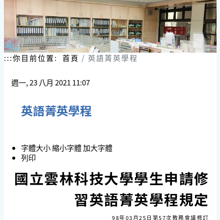
跳
到
主
要
內
容
:::
你目前位置:
首頁
英語菁英學程
區
塊
週一, 23 八月 2021 11:07
英語菁英學程
字體大小
縮小字體
加大字體
列印
國立雲林科技大學學生申請修
習英語菁英學程規定
98年03月25日第57次教務會議修訂