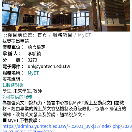
跳
到
主
要
內
容
:::
你目前位置:
首頁
服務項目
MyET
區
我想提出申請
塊
業務單位：
語言檢定
承 辦 人：
李毓禎
分 機：
3273
電子郵件：
uhl@yuntech.edu.tw
服務名稱：
MyET
服務說明：
1.服務對象
學生, 未來學生, 教師
2.可提供的服務
為加強英文口說能力，語言中心提供MyET線上互動英文口語教
材。經由專業的線上英文會話機制及分級教化，協助不同程度的
訓練、改善英文發音及腔調，道地說英文。
■ MyET 下載教學：
https://admin3.yuntech.edu.tw/~lc2021_3ykj12/index.php/2020
04-27-05-52-25/item/672