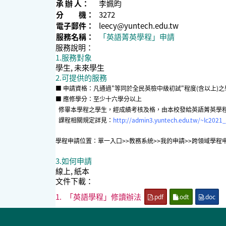
承 辦 人：
李姵昀
分 機：
3272
電子郵件：
leecy@yuntech.edu.tw
服務名稱：
「英語菁英學程」申請
服務說明：
1.服務對象
學生, 未來學生
2.可提供的服務
■ 申請資格：凡通過"
等同於全民英檢中級初試"
程度(含以上)
■ 應修學分：至少十六學分以上
修畢本學程之學生，經成績考核及格，由本校發給英語菁英學
課程相關規定詳見：
http://admin3.yuntech.edu.tw/~lc2021
學程申請位置：單一入口>>教務系統>>我的申請>>跨領域學程
3.如何申請
線上, 紙本
文件下載：
1.
「英語學程」修讀辦法
.pdf
.odt
.doc