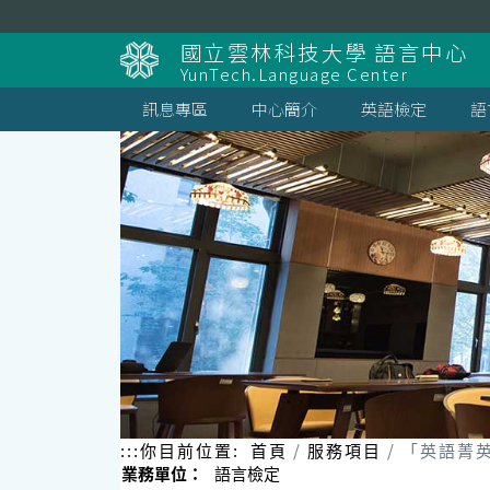
跳
到
國立雲林科技大學 語言中心
主
YunTech.Language Center
要
內
訊息專區
中心簡介
英語檢定
語
容
區
塊
:::
你目前位置:
首頁
服務項目
「英語菁
業務單位：
語言檢定