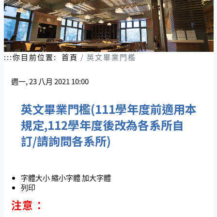
跳
到
主
要
內
容
:::
你目前位置:
首頁
英文畢業門檻
區
塊
週一, 23 八月 2021 10:00
英文畢業門檻(111學年度前適用本
規定,112學年度後改為各系所自
訂/請詢問各系所)
字體大小
縮小字體
加大字體
列印
注意：