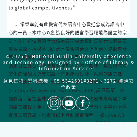
to global competitiveness"
非常榮幸能有此機會代表語言中心歡迎您成為語言中
心的一員。本中心以創造良好的語言學習環境為設立的宗
旨，期打造優質的學習環境並提供全校師生多元化的語言
學習資源。透過不同的語言學習與跨文化互動，協助您發
© 2025 》 National Yunlin University of Science
展多元價值和獲得專業領域的重要知識。因此，本中心聘
and Technology Designed by：Office of Library &
請來自世界各地的語言教師加入我們的團隊，集結他們跨
Information Services
文化的經驗與專業知識，有系統地設計一系列的語言課
意見信箱
雲科總機：05-5342601#3271、3272
資通安
程，包括大一英文、大二英文、英語菁英學程、專業英文
全政策
(English for Special Purposes, ESP)
課程及第二外
語課程，旨在全球競爭的環境下，替您預備未來職場所需
的語言課程。為了進一步加強您的語言學習，本中心不僅
提供現場教學，也提供線上互動學習課程， 如
:Live AB
C
、
My ET
、
Funday
、 和
Easy Test
，透過這些線上自
學課程，您的語言學習就不會受到時間或地域的限