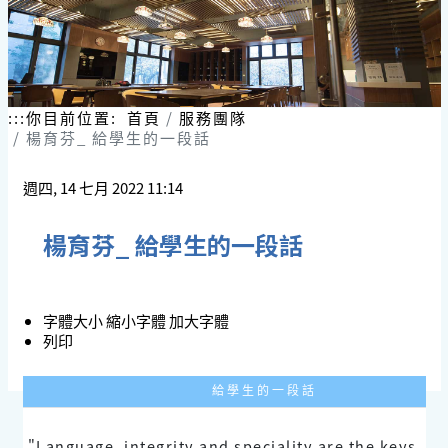
跳
到
主
要
內
容
:::
你目前位置:
首頁
服務團隊
區
楊育芬_ 給學生的一段話
塊
週四, 14 七月 2022 11:14
楊育芬_ 給學生的一段話
字體大小
縮小字體
加大字體
列印
給 學 生 的 一 段 話
"Language, integrity,and speciality are the keys