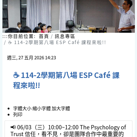
跳
到
主
要
內
容
:::
你目前位置:
首頁
訊息專區
區
☕️ 114-2學期第八場 ESP Café 課程來啦!!
塊
週三, 27 五月 2026 14:23
☕️ 114-2學期第八場 ESP Café 課
程來啦!!
字體大小
縮小字體
加大字體
列印
📢 06/03（三）10:00~12:00 The Psychology of
Trust 信任，看不見，卻是團隊合作中最重要的