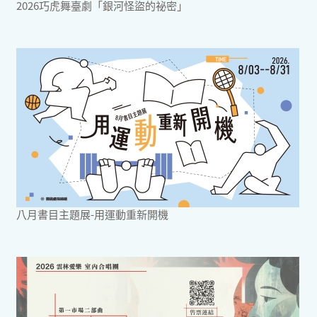
2026巧虎舞臺劇「銀河怪盜的祕密」
八月書目主題展-用運動重新開機