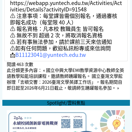
https://webapp.yuntech.edu.tw/Activities/Act
ivities/Details?activityID=91548
⚠️ 注意事項：每堂課皆需個別報名，通過審核
即報名成功（每堂限 40 人）
⚠️ 報名資格：凡本校 教職員生 皆可報名
⚠️ 無故不到 超過 2 次，將取消報名資格
⚠️ 若有事無法參加，請於課前三天來信通知
⚠️如有任何問題，歡迎私訊粉專或來信詢問
📩
B11123041@yuntech.edu.tw
閱讀
463
次數
此分類更多內容：
« 國立中興大學EMI教學資源中心教師全英
語教學知能培訓課程，邀請教師踴躍報名。
國立臺灣文學館
辦理「言嶼交響：2026臺灣文學英譯工作坊」，報名期間自
即日起至2026年6月21日截止，敬請師生踴躍報名參加。 »
Spotlight/雲科焦點