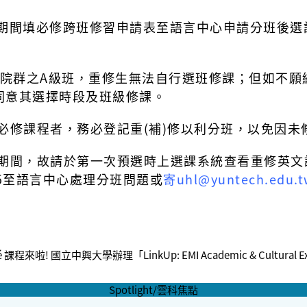
期間填必修跨班修習申請表至語言中心申請分班後選
院群之A級班，重修生無法自行選班修課；但如不願
同意其選擇時段及班級修課。
文必修課程者，務必登記重(補)修以利分班，以免因
假期間，故請於第一次預選時上選課系統查看重修英文
5
至語言中心處理分班問題或
寄
uhl@yuntech.edu.t
fé 課程來啦!
國立中興大學辦理「LinkUp: EMI Academic & Cultural 
Spotlight/雲科焦點