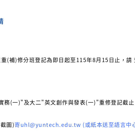
請
重(補)修分班登記為即日起至115年8月15日止，請
實務(一)"及大二"英文創作與發表(一)"重修登記截止
截圖)
寄
uhl@yuntech.edu.tw
(或紙本送至語言中