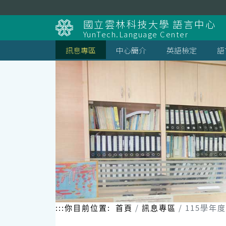
跳
到
國立雲林科技大學 語言中心
主
YunTech.Language Center
要
內
訊息專區
中心簡介
英語檢定
語
容
區
塊
:::
你目前位置:
首頁
訊息專區
115學年