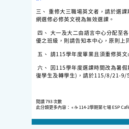
三、 重修大三職場英文者，請於選課
網選修必修英文視為無效選課。
四、 大一及大二由語言中心分配至各
優之班級，則請告知本中心，原則上
五、 請115學年度畢業且須重修英
六、 因115學年度選課時間改為暑
復學生及轉學生)，請於
115/8/21-9/
閱讀
793
次數
此分類更多內容：
« ☕️ 114-2學期第七場 ESP Ca