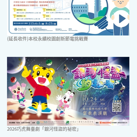
(延長收件)本校永續校園創新節電挑戰賽
2026巧虎舞臺劇「銀河怪盜的祕密」