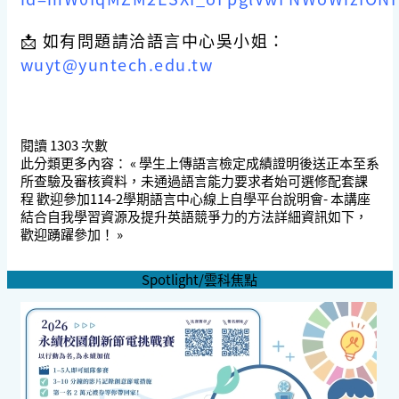
📩 如有問題請洽語言中心吳小姐：
wuyt@yuntech.edu.tw
閱讀
1303
次數
此分類更多內容：
« 學生上傳語言檢定成績證明後送正本至系
所查驗及審核資料，未通過語言能力要求者始可選修配套課
程
歡迎參加114-2學期語言中心線上自學平台說明會- 本講座
結合自我學習資源及提升英語競爭力的方法詳細資訊如下，
歡迎踴躍參加！ »
Spotlight/雲科焦點