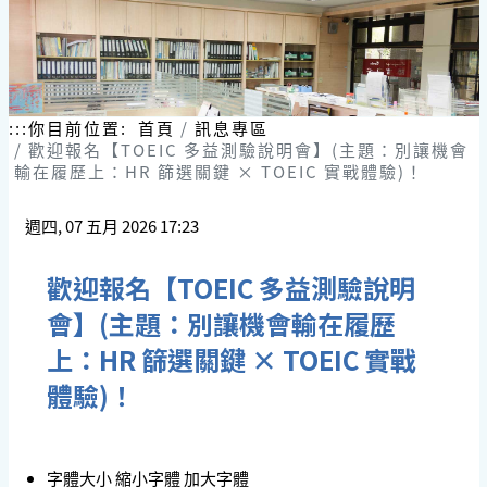
跳
到
主
要
內
容
:::
你目前位置:
首頁
訊息專區
區
歡迎報名【TOEIC 多益測驗說明會】(主題：別讓機會
塊
輸在履歷上：HR 篩選關鍵 × TOEIC 實戰體驗)！
週四, 07 五月 2026 17:23
歡迎報名【TOEIC 多益測驗說明
會】(主題：別讓機會輸在履歷
上：HR 篩選關鍵 × TOEIC 實戰
體驗)！
字體大小
縮小字體
加大字體