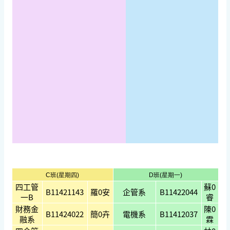
C班(星期四)
D班(星期一)
四工管
蘇0
B11421143
羅0安
企管系
B11422044
一B
睿
財務金
陳0
B11424022
簡0卉
電機系
B11412037
融系
霖