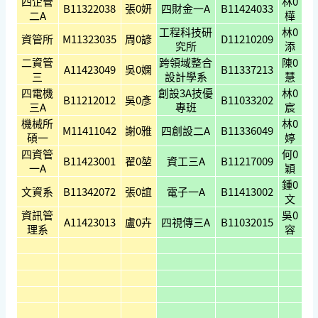
四企管
林0
B11322038
張0妍
四財金一A
B11424033
二A
樺
工程科技研
林0
資管所
M11323035
周0諺
D11210209
究所
添
二資管
跨領域整合
陳0
A11423049
吳0嫻
B11337213
三
設計學系
慧
四電機
創設3A技優
林0
B11212012
吳0彥
B11033202
三A
專班
宸
機械所
林0
M11411042
謝0雅
四創設二A
B11336049
碩一
婷
四資管
何0
B11423001
翟0堃
資工三A
B11217009
一A
穎
鍾0
文資系
B11342072
張0誼
電子一A
B11413002
文
資訊管
吳0
A11423013
盧0卉
四視傳三A
B11032015
理系
容