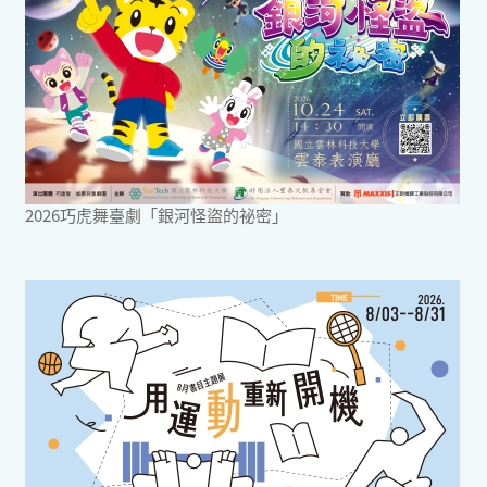
2026巧虎舞臺劇「銀河怪盜的祕密」