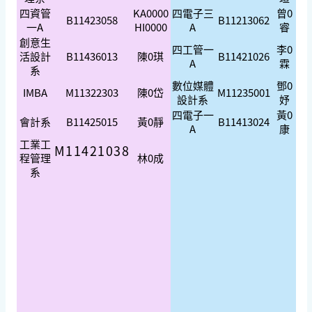
四資管
KA0000
四電子三
曾0
B11423058
B11213062
一A
HI0000
A
睿
創意生
四工管一
李0
活設計
B11436013
陳0琪
B11421026
A
霖
系
數位媒體
鄧0
IMBA
M11322303
陳0岱
M11235001
設計系
妤
四電子一
黃0
會計系
B11425015
黃0靜
B11413024
A
康
工業工
M11421038
程管理
林0成
系