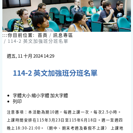
跳
到
主
要
內
容
:::
你目前位置:
首頁
訊息專區
區
114-2 英文加強班分班名單
塊
週五, 11 十月 2024 14:29
114-2 英文加強班分班名單
字體大小
縮小字體
加大字體
列印
注意事項：本活動為期10週，每週上課一次，每次2.5小時。
上課時間安排在115年3月23日至115年6月18日。週一至週四
晚上18:30-21:00。（期中、期末考週及春假不上課） 上課地