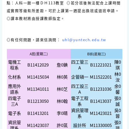
點：人科一館一樓ＤＨ113教室 ◎若分班後無法配合上課時間
或實際等級有所差距，可於上課第一週提出換班或退班申請。
◎課本教材將由授課教師指定。
◎有任何問題，請來信詢問：
uhl@yuntech.edu.tw
A班(星期二)
B班(星期三)
電機工
四工管三
陳0
B11412029
詹0錪
B11221021
程系
A
琪
林0
化材系
M11415034
林0英
企管碩一
M11522201
汝
應用外
四工設三
余0
M11341011
林0芝
B11231036
語系
A
馨
四電子
電子工程
張0
B11213050
林0翰
B11413037
三A
系
誠
資訊管理
吳0
電子系
B11413201
李0晴
M11423021
系
蓉
資訊管
張0
M11423037
許0筑
設計所
M11330005
理系
瑄