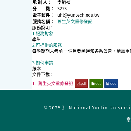
承 辦 人：
李毓禎
分 機：
3273
電子郵件：
uhl@yuntech.edu.tw
服務名稱：
舊生英文重修登記
服務說明：
1.服務對象
學生
2.可提供的服務
每學期期末考前 一個月發函通知各系公告，請需重
3.如何申請
紙本
文件下載：
1.
舊生英文重修登記
.pdf
.odt
.doc
© 2025 》 National Yunlin Univers