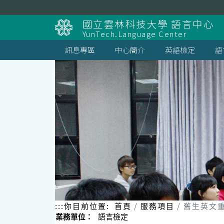
跳
到
國立雲林科技大學 語言中心
主
YunTech.Language Center
要
內
訊息專區
中心簡介
英語檢定
語
容
區
塊
:::
你目前位置:
首頁
服務項目
舊生英文
業務單位：
語言檢定