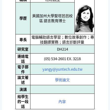
美國加州大學聖塔芭芭校
學歷
區 語言教育博士
電腦輔助語言學習；數位故事創作；專
專長
技翻譯實務；語言診斷評量
研究室
DH214
連絡電
(05) 534-2601 EX. 3218
話
電子郵
yangy@yuntech.edu.tw
件
論文著
學術論文
述
演講
給學生
的一段
內容
話