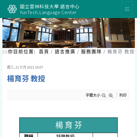
跳
國立雲林科技大學 語言中心
到
YunTech.Language Center
主
要
內
容
區
塊
:::
你目前位置:
首頁
語言推廣
服務團隊
楊育芬 教授
週三, 21 七月 2021 16:07
楊育芬 教授
字體大小
列印
楊 育 芬
職稱
​特聘教授