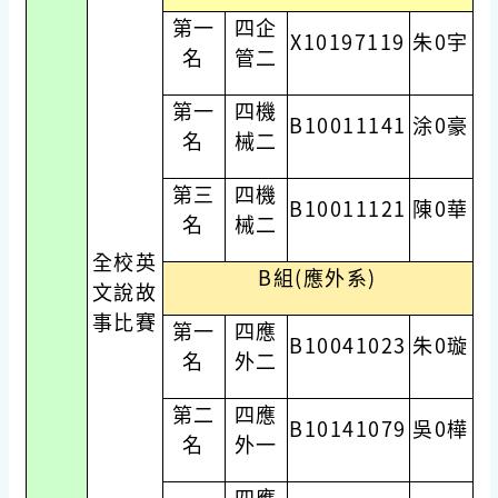
第一
四企
X10197119
朱0宇
名
管二
第一
四機
B10011141
涂0豪
名
械二
第三
四機
B10011121
陳0華
名
械二
全校英
B組(應外系)
文說故
事比賽
第一
四應
B10041023
朱0璇
名
外二
第二
四應
B10141079
吳0樺
名
外一
四應