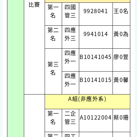
比賽
第一
四國
9928041
王0名
名
管三
第二
四應
9941014
黃0為
名
外三
四應
B10141045
廖0萱
外一
第三
名
四應
B10141015
黃0馨
外一
A組(非應外系)
第一
二企
A10122004
蔡0珊
名
管三
第二
四工