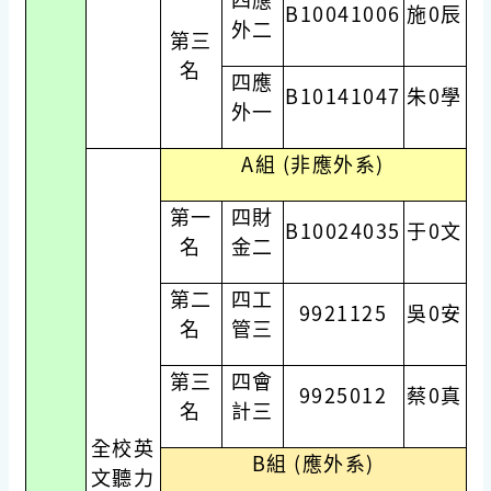
B10041006
施0辰
外二
第三
名
四應
B10141047
朱0學
外一
A組 (非應外系)
第一
四財
B10024035
于0文
名
金二
第二
四工
9921125
吳0安
名
管三
第三
四會
9925012
蔡0真
名
計三
全校英
B組 (應外系)
文聽力