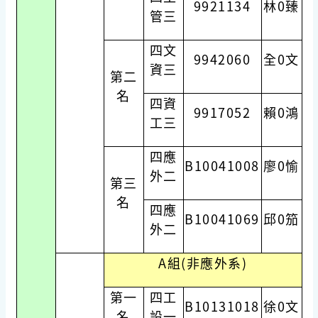
9921134
林0臻
管三
四文
9942060
全0文
資三
第二
名
四資
9917052
賴0鴻
工三
四應
B10041008
廖0愉
外二
第三
名
四應
B10041069
邱0笳
外二
A組(非應外系)
第一
四工
B10131018
徐0文
名
設一