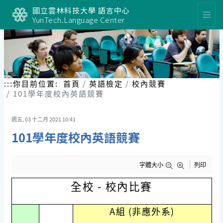
跳
國立雲林科技大學 語言中心
到
YunTech.Language Center
主
要
內
容
區
塊
:::
你目前位置:
首頁
英語檢定
校內競賽
101學年度校內英語競賽
週五, 03 十二月 2021 10:41
101學年度校內英語競賽
字體大小
列印
全校 - 校內比賽
A組 (非應外系)