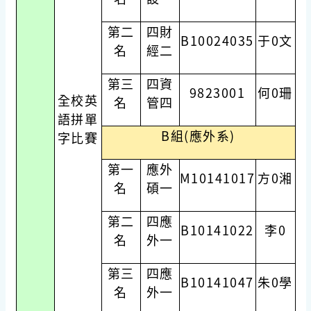
第二
四財
B10024035
于0文
名
經二
第三
四資
9823001
何0珊
全校英
名
管四
語拼單
B組(應外系)
字比賽
第一
應外
M10141017
方0湘
名
碩一
第二
四應
B10141022
李0
名
外一
第三
四應
B10141047
朱0學
名
外一