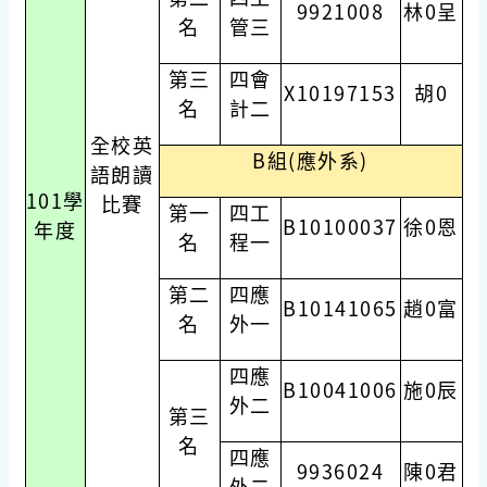
9921008
林0呈
名
管三
第三
四會
X10197153
胡0
名
計二
全校英
B組(應外系)
語朗讀
101學
比賽
第一
四工
B10100037
徐0恩
年度
名
程一
第二
四應
B10141065
趙0富
名
外一
四應
B10041006
施0辰
外二
第三
名
四應
9936024
陳0君
外二