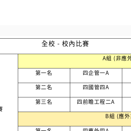
全校 - 校內比賽
A組 (非應
第一名
四企管一
A
第二名
四國管四
A
第三名
四前瞻工程二
A
賽
B組 (應外
第一名
四應外四
A