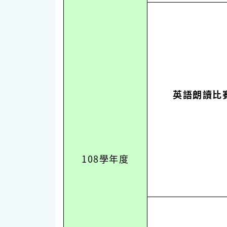
英語朗讀比
108
學年度