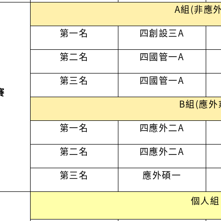
A組(非應外
第一名
四創設三
A
第二
名
四國管一
A
第三名
四國管一
A
賽
B組(應外
第一名
四應外二A
第二名
四應外二A
第三名
應外碩一
個人組