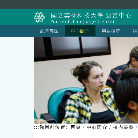
跳
到
國立雲林科技大學 語言中心
主
YunTech.Language Center
要
內
訊息專區
中心簡介
英語檢定
語
容
區
塊
:::
你目前位置:
首頁
中心簡介
校內競賽