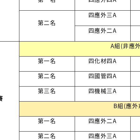
四應外三
A
第二名
四應外二
A
A組(非應外
第一名
四化材四
A
第二名
四國管四
A
第三名
四機械三A
賽
B組(應外
第一名
四應外二
A
第二名
四應外三
A