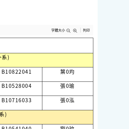
字體大小
列印
外系)
B10822041
葉0均
B10528004
張0瑜
B10716033
張0泓
系)
B10541040
劉0玟