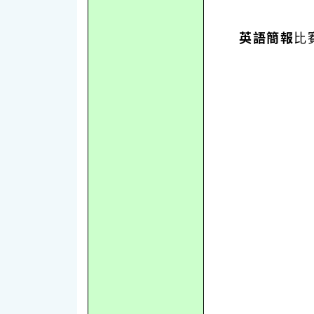
英語簡報
比