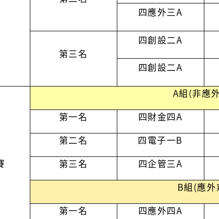
四應外三
A
四創設二
A
第三名
四創設二
A
A組(非應外
第一名
四財金四A
第二名
四電子一B
賽
第三名
四企管三A
）
B組(應外
第一名
四應外四
A