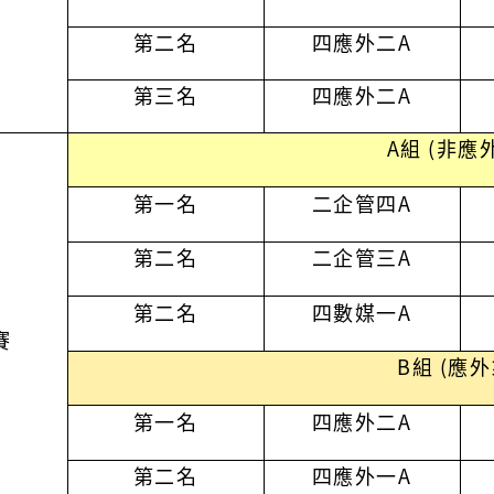
第二名
四應外二A
第三名
四應外二A
A組 (非應
第一名
二企管四
A
第二名
二企管三
A
第二名
四數媒一
A
賽
B組 (應外
第一名
四應外二
A
第二名
四應外一
A