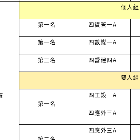
個人組
第一名
四資管一
A
第一名
四數媒一
A
第三名
四營建四A
雙人組
四工設一
A
賽
第一名
四應外三
A
四應外三
A
第二名