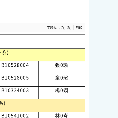
字體大小
列印
外系)
B10528004
張0瑜
B10528005
童0瑄
B10324003
楊0翊
系)
B10541002
林0岑