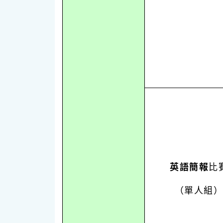
英語簡報
比
（單人組