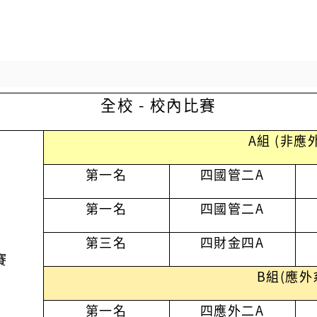
全校 - 校內比賽
A組 (非應
第一名
四國管二
A
第一名
四國管二
A
第三名
四財金四
A
賽
B組(應外
第一名
四應外二A