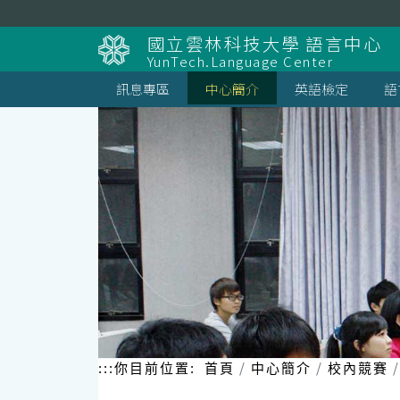
跳
到
國立雲林科技大學 語言中心
主
YunTech.Language Center
要
內
訊息專區
中心簡介
英語檢定
語
容
區
塊
:::
你目前位置:
首頁
中心簡介
校內競賽