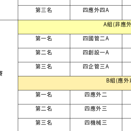
第三名
四應外四
A
A組(非應外
第一名
四國管二
A
第二名
四創設一
A
第三名
四企管三
A
賽
B組(應外
第一名
四應外二
第二名
四應外三
第三名
四機械三