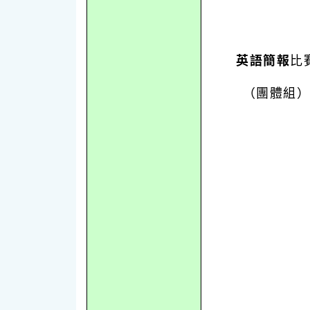
英語簡報
比
（團體組