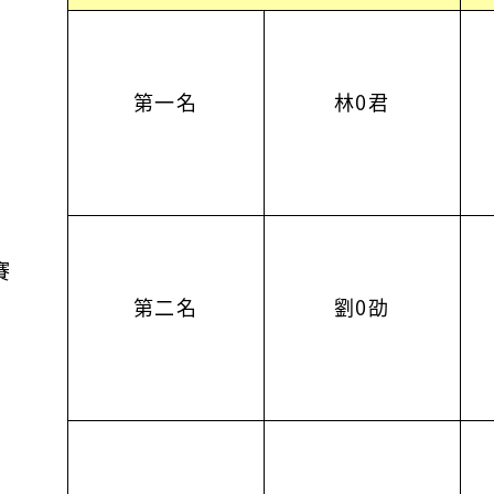
第一名
林0君
賽
第二名
劉0劭