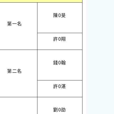
陳0旻
第一名
許0翔
錢0翰
第二名
許0湛
劉0劭