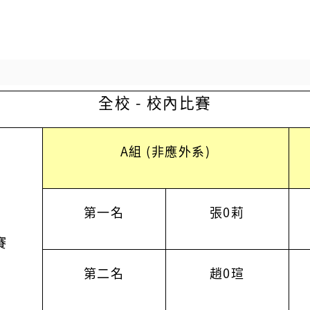
全校 - 校內比賽
A組 (非應外系)
第一名
張0莉
賽
第二名
趙0瑄