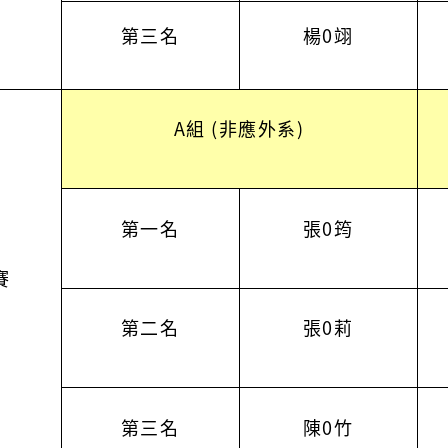
第三名
楊0翊
A組 (非應外系)
第一名
張0筠
賽
第二名
張0莉
第三名
陳0竹