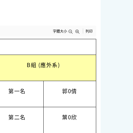
字體大小
列印
B組 (應外系)
第一名
郭0倩
第二名
葉0欣