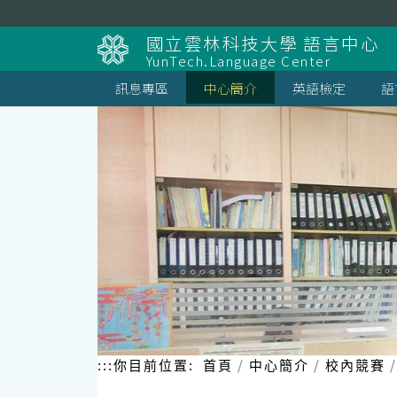
跳
到
國立雲林科技大學 語言中心
主
YunTech.Language Center
要
內
訊息專區
中心簡介
英語檢定
語
容
區
塊
:::
你目前位置:
首頁
中心簡介
校內競賽