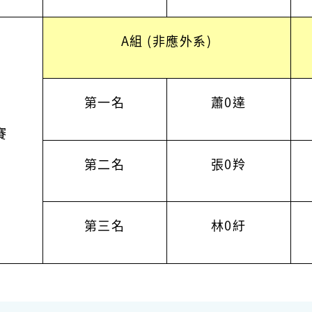
A組 (非應外系)
第一名
蕭0達
賽
第二名
張0羚
第三名
林0紆