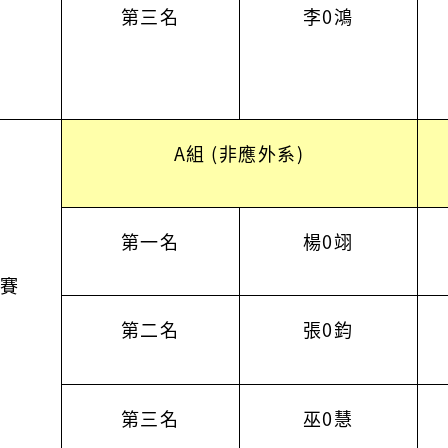
第三名
李0鴻
A組 (非應外系)
第一名
楊0翊
比賽
第二名
張0鈞
第三名
巫0慧