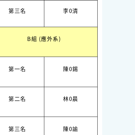
第三名
李0清
B組 (應外系)
第一名
陳0錫
第二名
林0晨
第三名
陳0諭