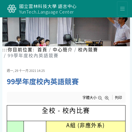
跳
國立雲林科技大學 語言中心
到
YunTech.Language Center
主
要
內
容
區
塊
:::
你目前位置:
首頁
中心簡介
校內競賽
99學年度校內英語競賽
週一, 29 十一月 2021 14:25
99學年度校內英語競賽
字體大小
列印
全校 - 校內比賽
A組 (非應外系)