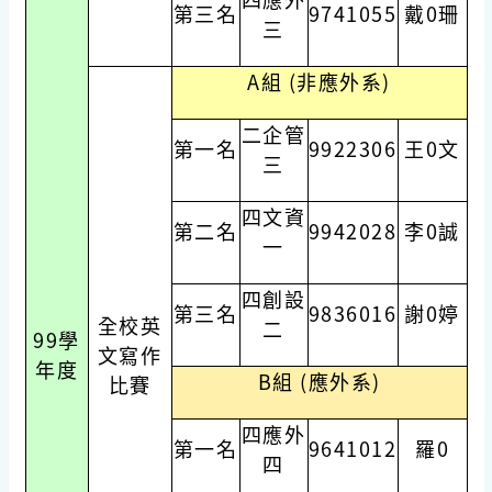
第三名
9741055
戴0珊
三
A組 (非應外系)
二企管
第一名
9922306
王0文
三
四文資
第二名
9942028
李0誠
一
四創設
第三名
9836016
謝0婷
全校英
二
99學
文寫作
年度
B組 (應外系)
比賽
四應外
第一名
9641012
羅0
四