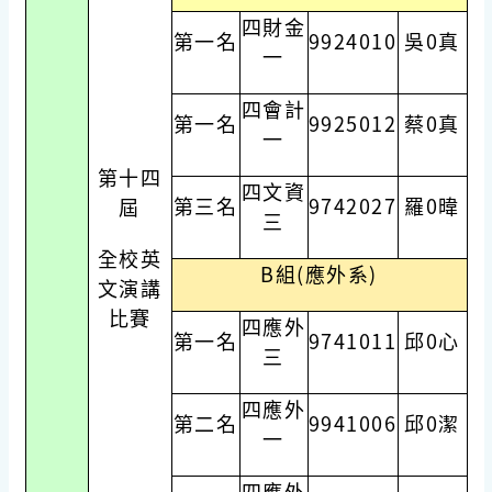
四財金
第一名
9924010
吳0真
一
四會計
第一名
9925012
蔡0真
一
第十四
四文資
第三名
9742027
羅0暐
屆
三
全校英
B組(應外系)
文演講
比賽
四應外
第一名
9741011
邱0心
三
四應外
第二名
9941006
邱0潔
一
四應外