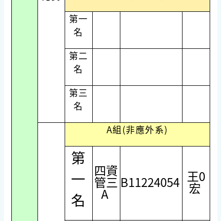
第一
名
第二
名
第三
名
A組(非應外系)
第
四資
王0
一
管三
B11224054
宏
A
名