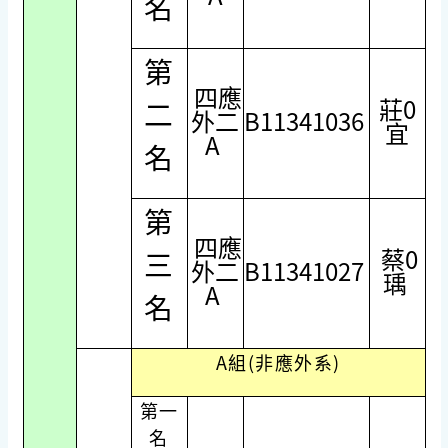
名
第
四應
莊0
二
外二
B11341036
宜
A
名
第
四應
蔡0
三
外二
B11341027
瑀
A
名
A組(非應外系)
第一
名