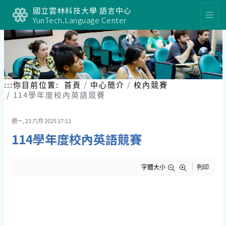
跳
國立雲林科技大學 語言中心
到
YunTech.Language Center
主
要
內
容
區
塊
:::
你目前位置:
首頁
中心簡介
校內競賽
114學年度校內英語競賽
週一, 23 六月 2025 17:13
114學年度校內英語競賽
字體大小
列印
​