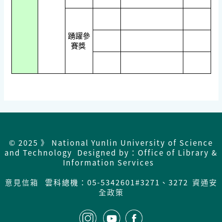
踴躍參
賽獎
© 2025 》 National Yunlin University of Science
and Technology Designed by：Office of Library &
Information Services
意見信箱
雲科總機：05-5342601#3271、3272
資通安
全政策