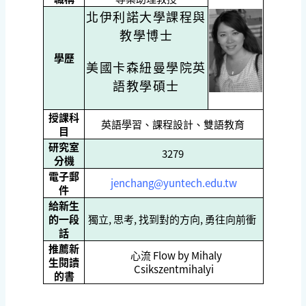
北伊利諾大學課程與
教學博士
學歷
美國卡森紐曼學院英
語教學碩士
授課科
英語學習、課程設計、雙語教育
目
研究室
3279
分機
電子郵
jenchang@yuntech.edu.tw
件
給新生
的一段
獨立, 思考, 找到對的方向, 勇往向前衝
話
推薦新
心流 Flow by Mihaly
生閱讀
Csikszentmihalyi
的書