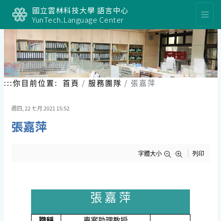
跳
國立雲林科技大學 語言中心
到
YunTech.Language Center
主
要
內
容
區
塊
:::
你目前位置:
首頁
服務團隊
張嘉萍
週四, 22 七月 2021 15:52
張嘉萍
字體大小
列印
張 嘉 萍
職稱
專案助理教授