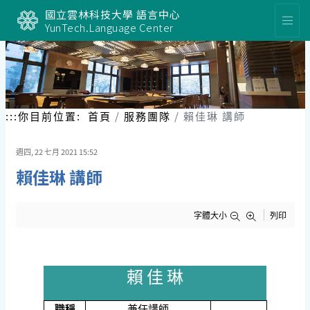
跳
國立雲林科技大學 語言中心
到
YunTech.Language Center
主
要
內
容
區
塊
:::
你目前位置:
首頁
服務團隊
賴佳琳 講師
週四, 22 七月 2021 15:52
賴佳琳 講師
字體大小
列印
賴 佳 琳
職稱
兼任講師