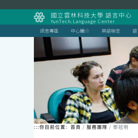
跳
到
國立雲林科技大學 語言中心
主
YunTech.Language Center
要
內
訊息專區
中心簡介
英語檢定
語
容
區
塊
:::
你目前位置:
首頁
服務團隊
鄧冠明