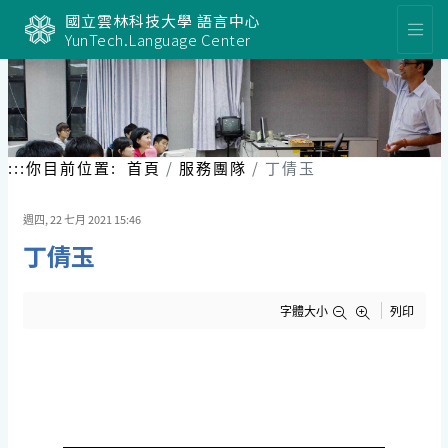
跳
國立雲林科技大學 語言中心
到
YunTech.Language Center
主
要
內
容
區
塊
:::
你目前位置:
首頁
服務團隊
丁倩玉
週四, 22 七月 2021 15:46
丁倩玉
字體大小
列印
丁 倩 玉