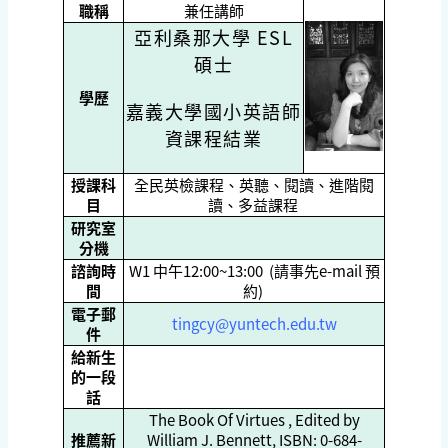
職稱
兼任講師
亞利桑那大學 ESL
碩士
學歷
嘉義大學國小英語師
資課程結業
授課科
全民英檢課程、英聽、閱讀、進階閱
目
讀、多益課程
研究室
分機
諮詢時
W1 中午12:00~13:00 (請事先e-mail 預
間
約)
電子郵
tingcy@yuntech.edu.tw
件
給新生
的一段
話
The Book Of Virtues , Edited by
推薦新
William J. Bennett, ISBN: 0-684-