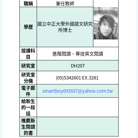
職稱
兼任教師
國立中正大學外國語文研究
學歷
所博士
授課科
進階閱讀、專技英文閱讀
目
研究室
DH207
研究室
(05)5342601 EX.3281
分機
電子郵
smartboy093557@yahoo.com.tw
件
給新生
的一段
話
推薦新
生閱讀
的書