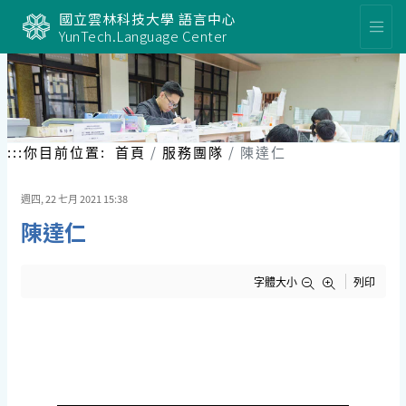
跳
國立雲林科技大學 語言中心
到
YunTech.Language Center
主
要
內
容
區
塊
:::
你目前位置:
首頁
服務團隊
陳達仁
週四, 22 七月 2021 15:38
陳達仁
字體大小
列印
陳 達 仁