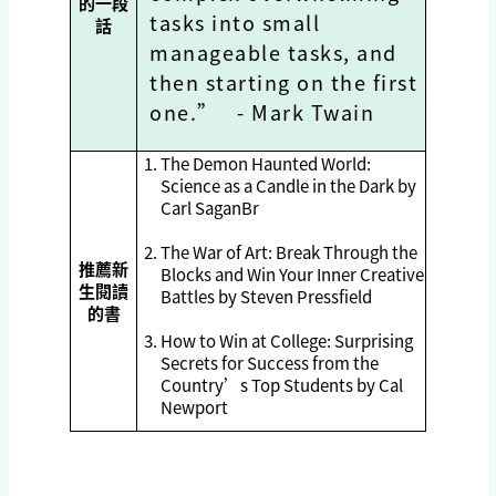
的一段
tasks into small
話
manageable tasks, and
then starting on the first
one.”
- Mark Twain
The Demon Haunted World:
Science as a Candle in the Dark by
Carl SaganBr
The War of Art: Break Through the
推薦新
Blocks and Win Your Inner Creative
生閱讀
Battles by Steven Pressfield
的書
How to Win at College: Surprising
Secrets for Success from the
Country’s Top Students by Cal
Newport