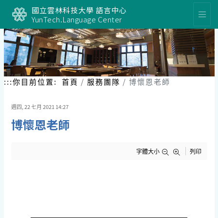
跳
國立雲林科技大學 語言中心
到
YunTech.Language Center
主
要
內
容
區
塊
:::
你目前位置:
首頁
服務團隊
博懷恩老師
週四, 22 七月 2021 14:27
博懷恩老師
字體大小
列印
博 懷 恩