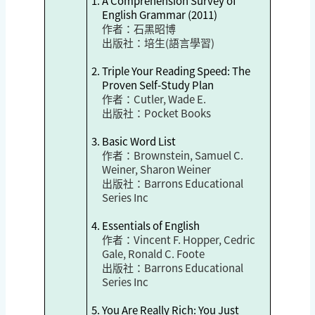
A Comprehension Survey of
English Grammar (2011)
作者：
石黑昭博
出版社：
培生(語言學習)
Triple Your Reading Speed: The
Proven Self-Study Plan
作者：
Cutler, Wade E.
出版社：Pocket Books
Basic Word List
作者：Brownstein, Samuel C.
Weiner, Sharon Weiner
出版社：Barrons Educational
Series Inc
Essentials of English
作者：Vincent F. Hopper, Cedric
Gale, Ronald C. Foote
出版社：Barrons Educational
Series Inc
You Are Really Rich: You Just