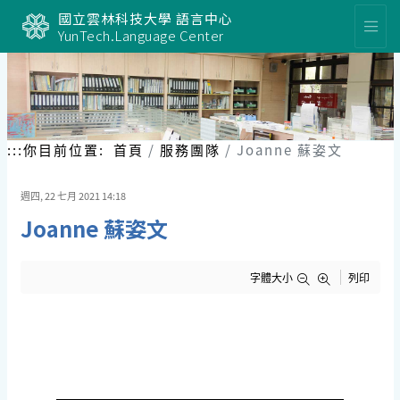
跳
國立雲林科技大學 語言中心
到
YunTech.Language Center
主
要
內
容
區
塊
:::
你目前位置:
首頁
服務團隊
Joanne 蘇姿文
週四, 22 七月 2021 14:18
Joanne 蘇姿文
字體大小
列印
Joanne 蘇姿文