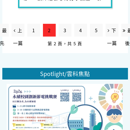
教師踴躍報名參加。
最
上
1
2
3
4
5
下
先
一篇
一篇
第 2 頁，共 5 頁
Spotlight/雲科焦點