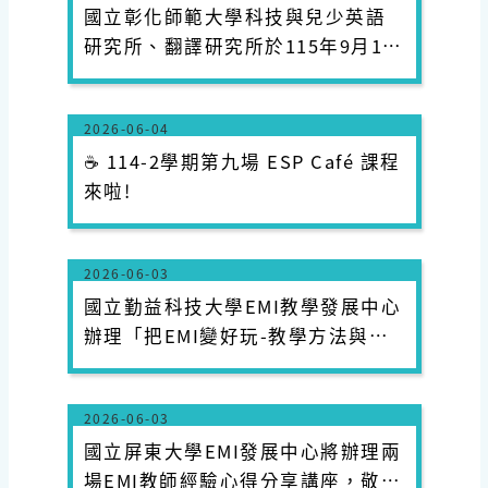
國立彰化師範大學科技與兒少英語
研究所、翻譯研究所於115年9月11
日辦理「英語實戰工作坊：簡報、
翻譯與實作全方位覺醒」，敬請同
2026-06-04
學踴躍報名參加。
☕️ 114-2學期第九場 ESP Café 課程
來啦!
2026-06-03
國立勤益科技大學EMI教學發展中心
辦理「把EMI變好玩-教學方法與教
材設計實務（Making EMI More
Engaging: Practical Teaching
2026-06-03
Methods and Materials Design）
國立屏東大學EMI發展中心將辦理兩
工作坊，邀請教師踴躍參加。
場EMI教師經驗心得分享講座，敬邀