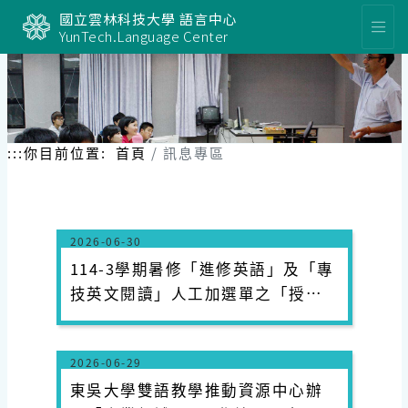
跳
國立雲林科技大學 語言中心
到
YunTech.Language Center
主
要
內
容
區
塊
:::
你目前位置:
首頁
訊息專區
2026-06-30
114-3學期暑修「進修英語」及「專
技英文閱讀」人工加選單之「授課
教師簽章」欄位，請逕至語言中心
辦理。
2026-06-29
東吳大學雙語教學推動資源中心辦