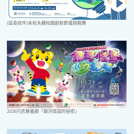
(延長收件)本校永續校園創新節電挑戰賽
2026巧虎舞臺劇「銀河怪盜的祕密」