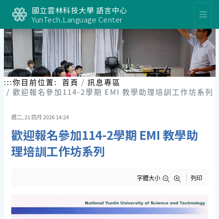
跳
國立雲林科技大學 語言中心
到
YunTech.Language Center
主
要
內
容
區
塊
:::
你目前位置:
首頁
訊息專區
歡迎報名參加114-2學期 EMI 教學助理培訓工作坊系列
週二, 21 四月 2026 14:24
歡迎報名參加114-2學期 EMI 教學助
理培訓工作坊系列
字體大小
列印