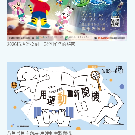
2026巧虎舞臺劇「銀河怪盜的祕密」
八月書目主題展-用運動重新開機