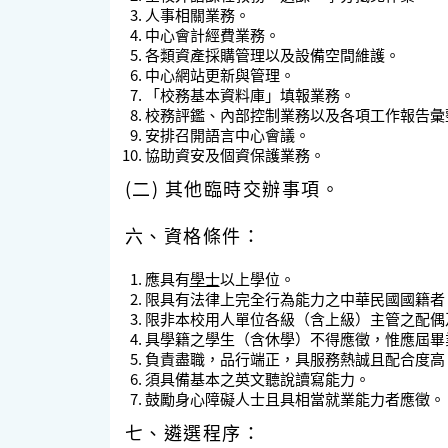
人事相關業務。
中心會計經費業務。
各類資產採購管理以及設備空間維護。
中心網站更新與管理。
「校務基本資料庫」填報業務。
校務評鑑、內部控制業務以及各項工作報告彙
安排召開語言中心會議。
協助資安及個資保護業務。
(二) 其他臨時交辦事項。
六、資格條件：
應具有
學士
以上學位。
限具有法律上完全行為能力之中華民國國籍者
限非本校用人單位各級（含上級）主管之配偶
具
學籍之學生（含休學）
不得應徵，惟應屆畢
負責盡職，品行端正，具服務熱誠且配合度高，
須具備基本之英文聽說讀寫能力。
鼓勵身心障礙人士且具相當就業能力者應徵。
七、遴選程序：