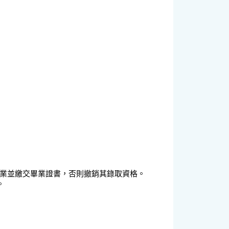
業
並繳交畢業證書，否則撤銷其錄取資格。
。