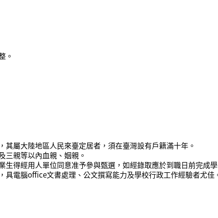
整。
，其屬大陸地區人民來臺定居者，須在臺灣設有戶籍滿十年。
及三親等以內血親、姻親。
業生得經用人單位同意准予參與甄選，如經錄取應於到職日前
完成學
具電腦office文書處理、公文撰寫能力及學校行政工作經驗者尤佳