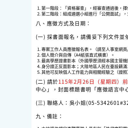
第一階段：「資格審查」，經審查通過後，擇
第二階段：組成遴選小組進行「公開面試」，
八、應徵方式及日期：
(一) 採書面報名，請備妥下列文件
專案工作人員應徵報名表。（請至人事室網頁
個人簡介與自傳（A4紙張直式橫書）。
最高學歷證書影本（外國學歷須經本國主管機
身分證正反面影本；大陸地區人民在臺設籍滿
其他可反映個人工作能力與相關經驗之（證照
(二) 請於
115年2月26日（星期四）前
中心」，封面標題書明「應徵語言中心
(三) 聯絡人：吳小姐(05-5342601#3
九、備註：