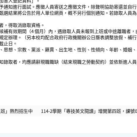
加害人登記資料
」。
予通知進行面試。應徵人員寄送之應徵文件，除聲明協助寄還並自行
甄選結果將公告於用人單位網頁，概不另行個別通知。
若錄取人員為
者，得取消錄取資格。
候補有效期間
（4 個月）
內，遇錄取人員未報到上班或中途離職者，
規定辦理。（另本校均配合政府行政機關辦公日曆表調整放假、補行
截止日。
、思想、宗教、黨派、籍貫、出生地、性別、性傾向、年齡、婚姻、
知錄取者，均應請辭現職職缺（結束現職之勞動契約）並依新進人員
精進班」熱烈招生中
114-2學期「專技英文閱讀」增開第四班，課號040