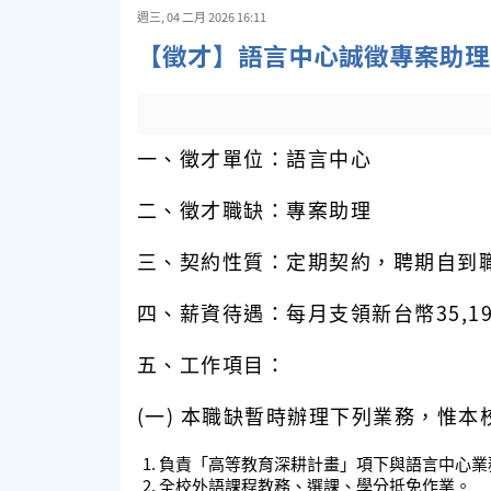
週三, 04 二月 2026 16:11
【徵才】語言中心誠徵專案助理
一、徵才單位：語言中心
二、徵才職缺：專案助理
三、契約性質：定期契約，聘期自到職
四、薪資待遇：每月支領新台幣35,
五、工作項目：
(一) 本職缺暫時辦理下列業務，惟
負責「高等教育深耕計畫」項下與語言中心業
全校外語課程教務、選課、學分抵免作業。