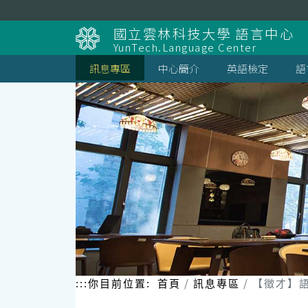
跳
到
國立雲林科技大學 語言中心
主
YunTech.Language Center
要
內
訊息專區
中心簡介
英語檢定
語
容
區
塊
:::
你目前位置:
首頁
訊息專區
【徵才】