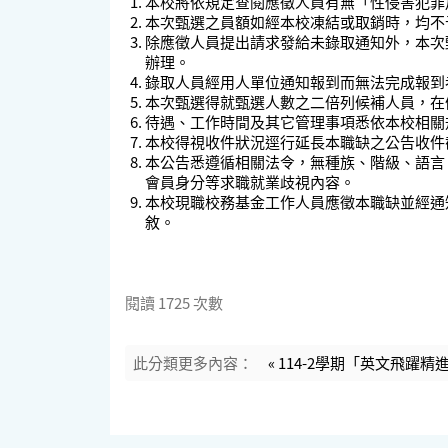
本校將依規定查閱應徵人員有無「
性侵害犯罪
本次甄選之員額如經本校凍結或取銷時，均不
除應徵人員提出請求發給未錄取通知外，本次
辦理。
錄取人員經用人單位通知報到而無法完成報到
本次甄選得就甄選人數之二倍列候補人員，在
待遇、工作時間及其它管理事項悉依本校相關
本校得視收件狀況逕行延長本職缺之公告收件
本公告悉遵循相關法令，無種族、階級、語言
會員身分等求職就業歧視內容。
本校現職校務基金工作人員應徵本職缺並經通
敘。
閱讀
1725
次數
此分類更多內容：
« 114-2學期「英文飛躍