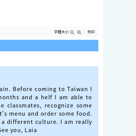
字體大小
列印
ain. Before coming to Taiwan I
onths and a helf I am able to
e classmates, recognize some
nt's menu and order some food.
 different culture. I am really
See you, Laia