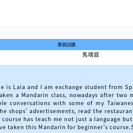
學員回饋
馬晴庭
e is Laia and I am exchange student from Sp
aken a Mandarin class, nowadays after two m
ple conversations with some of my Taiwanes
the shops' advertisements, read the restaura
course has teach me not just a language but a
ave taken this Mandarin for beginner's course.