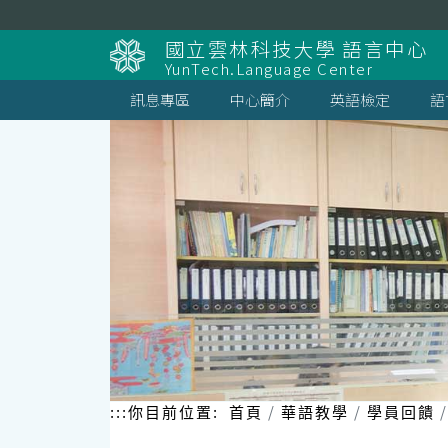
跳
到
國立雲林科技大學 語言中心
主
YunTech.Language Center
要
內
訊息專區
中心簡介
英語檢定
語
容
區
塊
:::
你目前位置:
首頁
華語教學
學員回饋