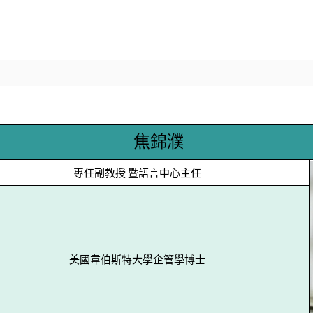
焦錦濮
專任副教授 暨語言中心主任
美國韋伯斯特大學企管學博士