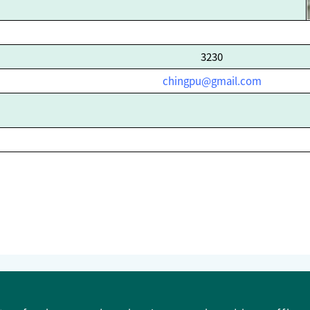
3230
chingpu@gmail.com