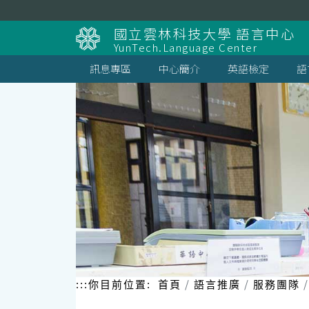
跳
到
國立雲林科技大學 語言中心
主
YunTech.Language Center
要
內
訊息專區
中心簡介
英語檢定
語
容
區
塊
:::
你目前位置:
首頁
語言推廣
服務團隊