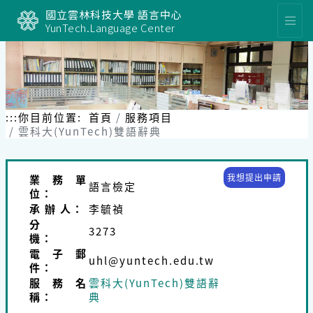
跳
國立雲林科技大學 語言中心
到
YunTech.Language Center
主
要
內
容
區
塊
:::
你目前位置:
首頁
服務項目
雲科大(YunTech)雙語辭典
我想提出申請
業務單
語言檢定
位：
承 辦 人：
李毓禎
分
3273
機：
電子郵
uhl@yuntech.edu.tw
件：
服務名
雲科大(YunTech)雙語辭
稱：
典