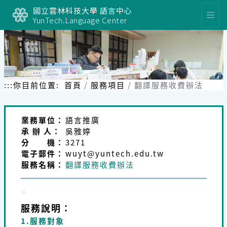
跳
國立雲林科技大學 語言中心
到
YunTech.Language Center
主
要
內
容
區
塊
:::
你目前位置:
首頁
服務項目
翻譯服務收費辦法
業務單位：
語言推廣
承 辦 人：
吳雅婷
分 機：
3271
電子郵件：
wuyt@yuntech.edu.tw
服務名稱：
翻譯服務收費辦法
服務說明：
1.服務對象