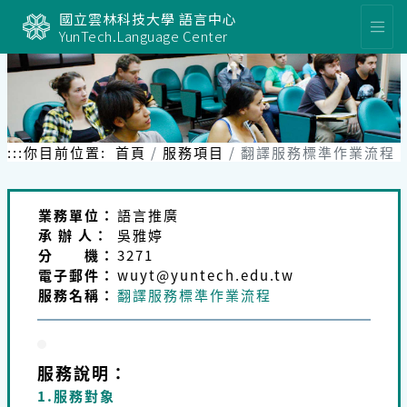
跳
國立雲林科技大學 語言中心
到
YunTech.Language Center
主
要
內
容
區
塊
:::
你目前位置:
首頁
服務項目
翻譯服務標準作業流程
業務單位：
語言推廣
承 辦 人：
吳雅婷
分 機：
3271
電子郵件：
wuyt@yuntech.edu.tw
服務名稱：
翻譯服務標準作業流程
服務說明：
1.服務對象