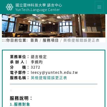
跳
國立雲林科技大學 語言中心
到
YunTech.Language Center
主
要
內
容
區
塊
:::
你目前位置:
首頁
服務項目
英檢提報錯誤更正表
業務單位：
語言檢定
承 辦 人：
李姵昀
分 機：
3272
電子郵件：
leecy@yuntech.edu.tw
服務名稱：
英檢提報錯誤更正表
服務說明：
1.服務對象