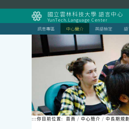
跳
到
國立雲林科技大學 語言中心
主
YunTech.Language Center
要
內
訊息專區
中心簡介
英語檢定
語
容
區
塊
:::
你目前位置:
首頁
中心簡介
中長期規