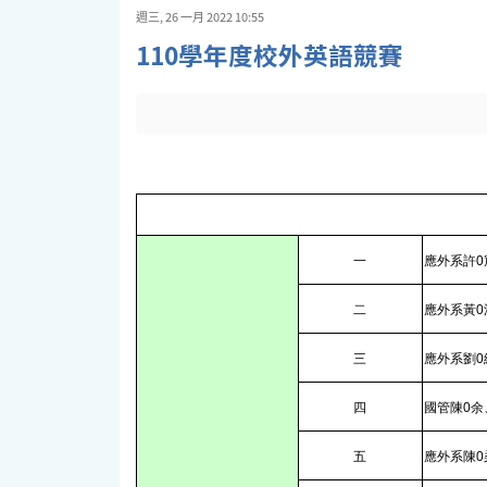
週三, 26 一月 2022 10:55
110學年度校外英語競賽
一
應外系許0
二
應外系黃0
三
應外系劉0
四
國管陳0余
五
應外系陳0