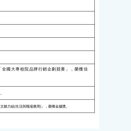
22「全國大專校院品牌行銷企劃競賽」，榮獲佳
名。
英文聽力組(生活與職場應用)」，榮獲金腦獎。