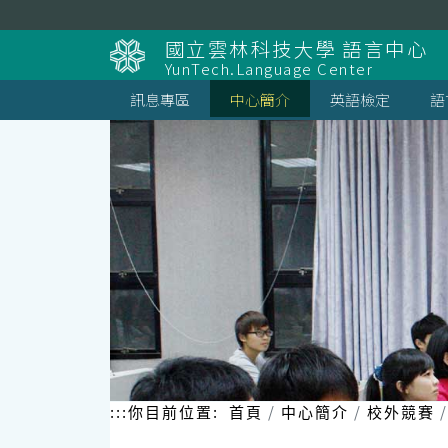
跳
到
國立雲林科技大學 語言中心
主
YunTech.Language Center
要
內
訊息專區
中心簡介
英語檢定
語
容
區
塊
:::
你目前位置:
首頁
中心簡介
校外競賽