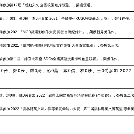
翔參加第12屆「感動久久 全國校園短片徵選」，榮獲優選。
蓁、洪0輝、蔡0樺、李0容參加 2021「全國學生KUSO英語配音大賽」，榮獲佳作。
翔參加 2021「MOD微電影創作大賽 蹲點台灣紀錄片」，榮獲新秀獎佳作。
翔參加 2021「臺灣能-潔能科技創意實作競賽 大專微電影組」，榮獲第三名。
瑜參加第二屆「靜宜大專盃-SDGs全國英語漫畫海報創意競賽」，榮獲佳作。
0伶、鄭0云、羅0綺、彭0蓁、戴0信、林0珊、王0喬參加 20
淇、許0瑜、陳0茵參加 2022「致理盃國際商貿英語簡報競賽 (全國賽)」，榮獲第二
淇參加 2022「雲林縣英文聽力與專業詞彙能力大賽 - 第二屆雲林縣英文菁英盃 專業