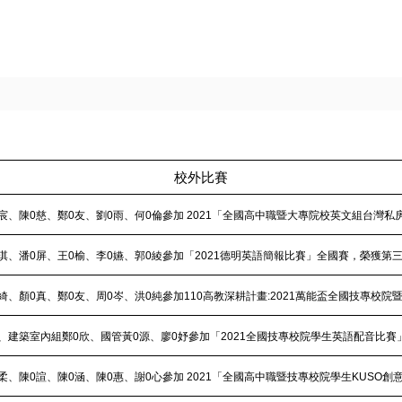
校外比賽
宸、陳0慈、鄭0友、劉0雨、何0倫參加 2021「全國高中職暨大專院校英文組台灣
淇、潘0屏、王0榆、李0嬿、郭0綾參加「2021德明英語簡報比賽」全國賽，榮獲第
綺、顏0真、鄭0友、周0岑、洪0純參加110高教深耕計畫:2021萬能盃全國技專校
、建築室內組鄭0欣、國管黃0源、廖0妤參加「2021全國技專校院學生英語配音比
柔、陳0諠、陳0涵、陳0惠、謝0心參加 2021「全國高中職暨技專校院學生KUSO