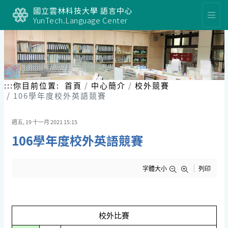
跳
國立雲林科技大學 語言中心
到
YunTech.Language Center
主
要
內
容
區
塊
:::
你目前位置:
首頁
中心簡介
校外競賽
106學年度校外英語競賽
週五, 19 十一月 2021 15:15
106學年度校外英語競賽
字體大小
列印
校外比賽