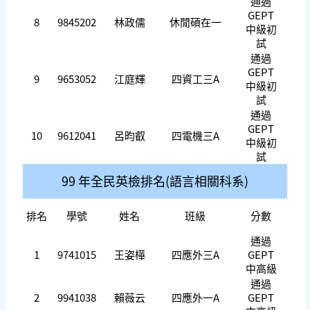
通過
GEPT
8
9845202
林政儒
休閒碩在一
中級初
試
通過
GEPT
9
9653052
江庭輝
四資工三A
中級初
試
通過
GEPT
10
9612041
呂昀叡
四電機三A
中級初
試
99 年全民英檢
排名(語言相關科系)
排名
學號
姓名
班級
分數
通過
1
9741015
王姿樺
四應外三A
GEPT
中高級
通過
2
9941038
賴薇云
四應外一A
GEPT