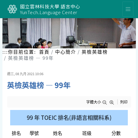
跳
國立雲林科技大學 語言中心
到
YunTech.Language Center
主
要
內
容
區
塊
:::
你目前位置:
首頁
中心簡介
英檢英雄榜
英檢英雄榜 — 99年
週三, 08 九月 2021 10:06
英檢英雄榜 — 99年
字體大小
列印
99 年
TOEIC 排名(非語言相關科系)
排名
學號
姓名
班級
分數