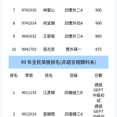
7
9741010
林聖心
四應外二A
900
8
9741014
何宜錦
四應外四A
900
9
9641032
王筱喻
四應外三A
880
10
9941703
張光哲
應外碩一
875
99 年全民英檢
排名(非語言相關科系)
排名
學號
姓名
班級
分數
通過
GEPT
1
9611133
江彥輝
四機械三B
中級初
試
通過
GEPT
2
9612014
張錦閔
四電機三A
中級初