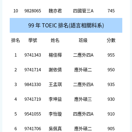
10
9828065
魏亦君
四國管三A
745
99 年
TOEIC 排名(語言相關科系)
排名
學號
姓名
班級
分數
1
9741343
楊佳樺
二應外四A
955
2
9741714
謝依倩
應外碩二
950
3
9841330
王孟琪
二應外四A
935
4
9741719
李坤益
應外碩三
930
5
9541055
李怡璇
四應外四A
910
6
9741706
吳佩真
應外碩二
905