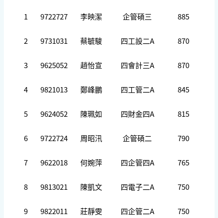
1
9722727
李映潔
企管碩三
885
2
9731031
蔡毓駿
四工設二A
870
3
9625052
趙怡宣
四會計三A
870
4
9821013
鄭峰鵬
四工管二A
845
5
9624052
陳珮如
四財金四A
815
6
9722724
周昭汛
企管碩二
790
7
9622018
何婉萍
四企管四A
765
8
9813021
陳凱文
四電子二A
750
9
9822011
莊靜雯
四企管二A
750