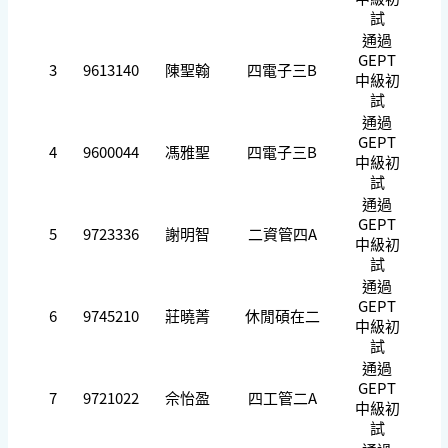
試
通過
GEPT
3
9613140
陳聖翰
四電子三B
中級初
試
通過
GEPT
4
9600044
馮雅聖
四電子三B
中級初
試
通過
GEPT
5
9723336
謝明智
二資管四A
中級初
試
通過
GEPT
6
9745210
莊曉菁
休閒碩在二
中級初
試
通過
GEPT
7
9721022
佘怡盈
四工管二A
中級初
試