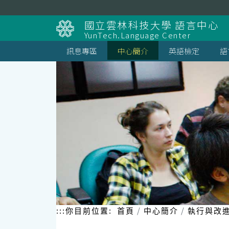
跳
到
國立雲林科技大學 語言中心
主
YunTech.Language Center
要
內
訊息專區
中心簡介
英語檢定
語
容
區
塊
:::
你目前位置:
首頁
中心簡介
執行與改