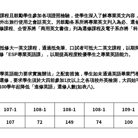
文課程且鼓勵學生參加各項證照檢驗，使學生深入了解專業英文內容
外出旅行使用之會話英文。另鼓勵各系所將專業英文列入為必、選
修課程、企管系將「商用英文書信」列為選修課程及電子系亦將「科
抵修大一英文課程，通過抵免筆、口試者可抵大二英文課程，以期
修「ESP專業英語課」，以期提高程度較優學生之專業英語能力。
學英語能力要求實施辦法」之配套措施，學生如未通過英語畢業門
生選修，要求學生須於大四前參加1次以上之各項校外英檢測，大四始
00學年起降低「進修英語」選修人數(如表八)。
107-1
108-1
108-1
108-1
109-1
107
72
149
74
100