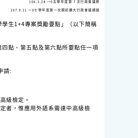
106.3.28 一0五學年度第 7 次行政會議修
107.9.11 一0七學年度第一次期初擴大行政會議通過
學學生
1+4
專案獎勵要點」（以下簡稱
第四點、第五點及第六點所要點任一項
請:
中高級檢定。
檢定者，惟應用外語系需達中高級檢