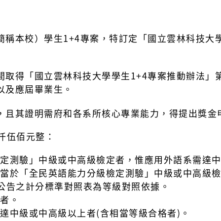
簡稱本校）學生
1+4
專案，特訂定「國立雲林科技大
間取得「國立雲林科技大學學生
1+4
專案推動辦法」
以及應屆畢業生。
，且其證明需府和各系所核心專業能力，得提出獎金申
壹仟伍佰元整：
級檢定測驗」中級或中高級檢定者，惟應用外語系需達
需相當於「全民英語能力分級檢定測驗」中級或中高級
公告之計分標準對照表為等級對照依據。
級者。
驗達中級或中高級以上者(含相當等級合格者)。