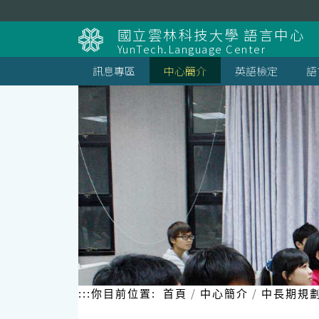
跳
到
國立雲林科技大學 語言中心
主
YunTech.Language Center
要
內
訊息專區
中心簡介
英語檢定
語
容
區
塊
:::
你目前位置:
首頁
中心簡介
中長期規