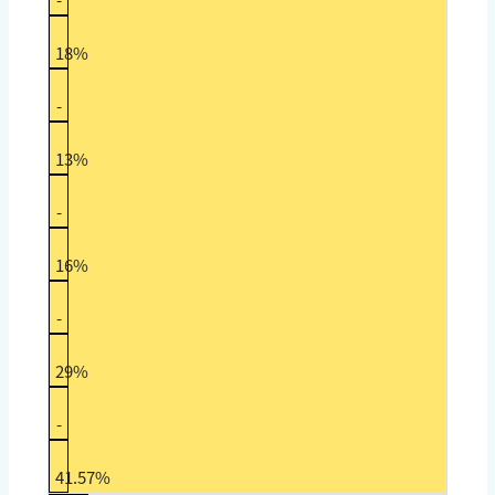
18%
-
13%
-
16%
-
29%
-
41.57%