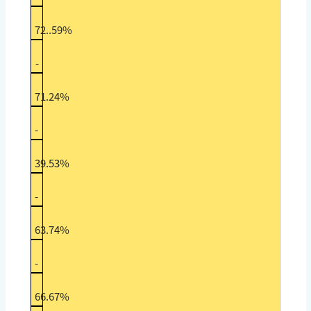
72..59%
-
71.24%
-
39.53%
-
63.74%
-
66.67%