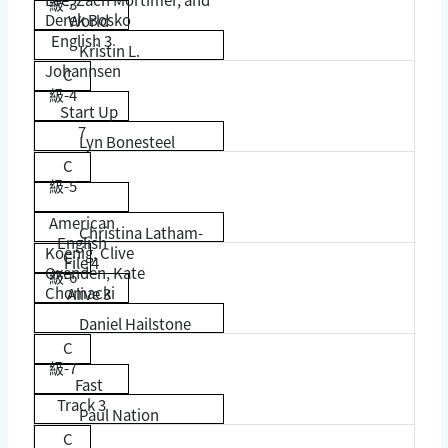
級-3
Derek Bosko
World
English 3
Kristin L.
Johannsen
C
級-4
Start Up
7
Lyn Bonesteel
C
級-5
American
Christina Latham-
English
Koenig, Clive
C
File 4
Oxenden, Kate
級-6
Chomacki
Alive 3
Daniel Hailstone
C
級-7
Fast
Track 3
Paul Nation
C