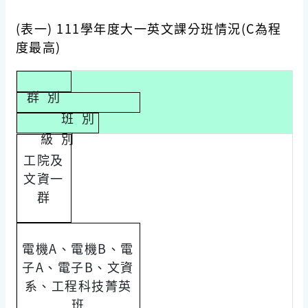
(
表一
) 111
學年度大一英文課分班情況(C為程
度最高)
群
別
班
別
級
別
工院及
文資一
群
電機A、電機B、電
子A、電子B、文資
系、工程科技菁英
班