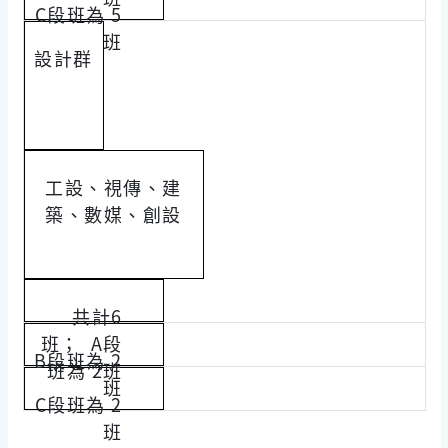
C段班為 5
班
設計群
工設、視傳、建
築、數媒、創設
共計6
班； A段
B段班為 2
班為 2班
班
C段班為 2
班