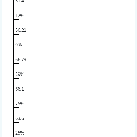
51.4
12%
56.21
9%
66.79
29%
66.1
25%
63.6
25%