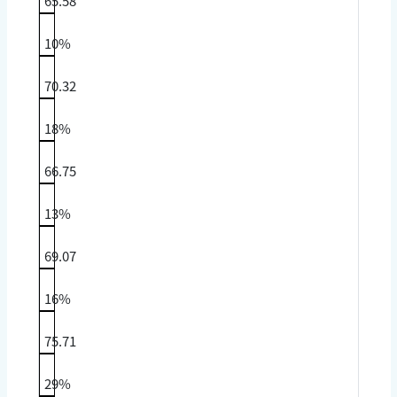
65.58
10%
70.32
18%
66.75
13%
69.07
16%
75.71
29%