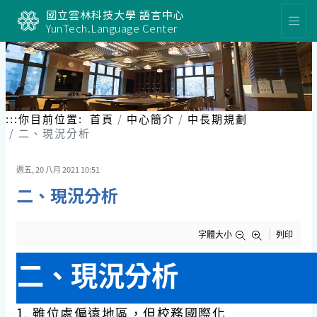
跳
國立雲林科技大學 語言中心
到
YunTech.Language Center
主
要
內
容
區
塊
:::
你目前位置:
首頁
中心簡介
中長期規劃
二、現況分析
週五, 20 八月 2021 10:51
二、現況分析
字體大小
列印
二、現況分析
1.
雖位處偏遠地區，但校務國際化