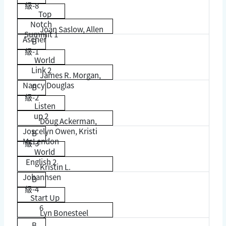
級-8
Top
Notch
Joan Saslow, Allen
Summit 1
Ascher
B
級-1
World
Link 2
James R. Morgan,
Nancy Douglas
B
級-2
Listen
up 2
Doug Ackerman,
Joscelyn Owen, Kristi
B
McLendon
級-3
World
English 2
Kristin L.
Johannsen
B
級-4
Start Up
6
Lyn Bonesteel
B