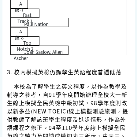
A
級-7
Fast
Track 1
Paul Nation
A
級-8
Top
Notch 2
Joan Saslow, Allen
Ascher
3.
校內模擬英檢仍顯學生英語程度普遍低落
本校為了解學生之英文程度，以作為教學及
輔導之參考，自91學年度開始辦理全校大一新
生線上模擬全民英檢中級初試，98學年度則改
以新多益(NEW TOEIC)線上模擬測驗施測，提
供教師了解該班學生程度及進步情形，作為外
語課程之修正。94至110學年度線上模擬全民
英檢之聽力及閱讀成績如表三所示，由表三、