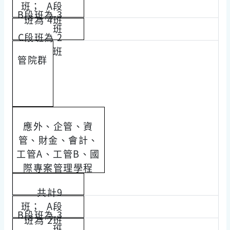
班； A段
B段班為 3
班為 4班
班
C段班為 2
班
管院群
應外、企管、資
管、財金、會計、
工管A、工管B、國
際專案管理學程
共計9
班； A段
B段班為 3
班為 2班
班