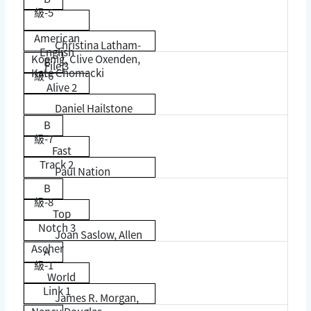
級-5
American
Christina Latham-
English
Koenig, Clive Oxenden,
B
File 3
Kate Chomacki
級-6
Alive 2
Daniel Hailstone
B
級-7
Fast
Track 2
Paul Nation
B
級-8
Top
Notch 3
Joan Saslow, Allen
Ascher
A
級-1
World
Link 1
James R. Morgan,