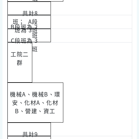
共計8
班； A段
B段班為 2
班為 3班
班
C段班為 3
班
工院二
群
機械A、機械B、環
安、化材A、化材
B、營建、資工
共計9