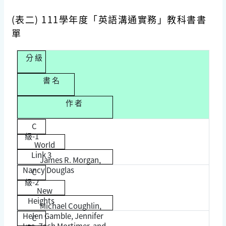
(
表二
) 111學年度「英語溝通實務」教科書書
單
分 級
書 名
作 者
C
級-1
World
Link 3
James R. Morgan,
Nancy Douglas
C
級-2
New
Heights
Michael Coughlin,
Helen Gamble, Jennifer
C
Lee, Zach Mortimer, and